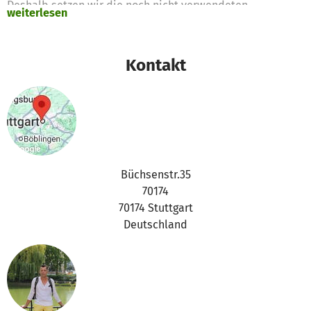
Deshalb setzen wir die noch nicht verwendeten
weiterlesen
Spendengelder für diese Zwecke ein
Vielen Dank für Eure Unterstützung,
Kontakt
das betterplace.org-Team
Büchsenstr.35
70174
70174 Stuttgart
Deutschland