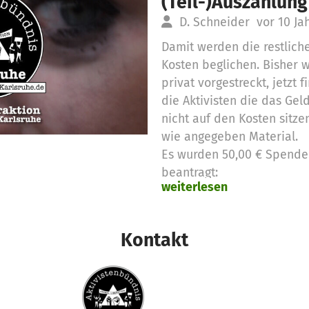
(Teil-)Auszahlung
D. Schneider
vor 10 Ja
Damit werden die restlich
Kosten beglichen. Bisher 
privat vorgestreckt, jetzt f
die Aktivisten die das Geld
nicht auf den Kosten sitze
wie angegeben Material.
Es wurden 50,00 € Spende
beantragt:
weiterlesen
Kostendeckung 36,00 €Wer
Kontakt