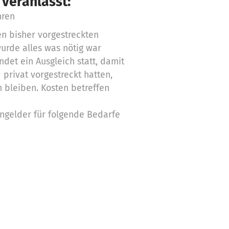
 veranlasst:
hren
en bisher vorgestreckten
wurde alles was nötig war
indet ein Ausgleich statt, damit
 privat vorgestreckt hatten,
n bleiben. Kosten betreffen
ngelder für folgende Bedarfe
bung für Video 14,00 €