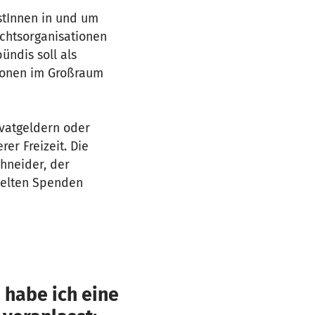
istInnen in und um
echtsorganisationen
bündis soll als
ionen im Großraum
ivatgeldern oder
er Freizeit. Die
hneider, der
mmelten Spenden
 habe ich eine