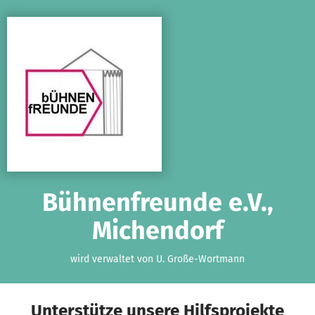
Zum Hauptinhalt springen
Erklärung zur Barrierefreiheit anzeigen
Bühnenfreunde e.V.,
Michendorf
wird verwaltet von U. Große-Wortmann
Unterstütze unsere Hilfsprojekte