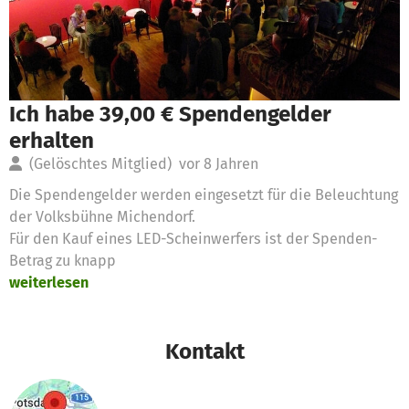
Ich habe 39,00 € Spendengelder
erhalten
(Gelöschtes Mitglied)
vor 8 Jahren
Die Spendengelder werden eingesetzt für die Beleuchtung
der Volksbühne Michendorf.
Für den Kauf eines LED-Scheinwerfers ist der Spenden-
Betrag zu knapp
weiterlesen
Kontakt