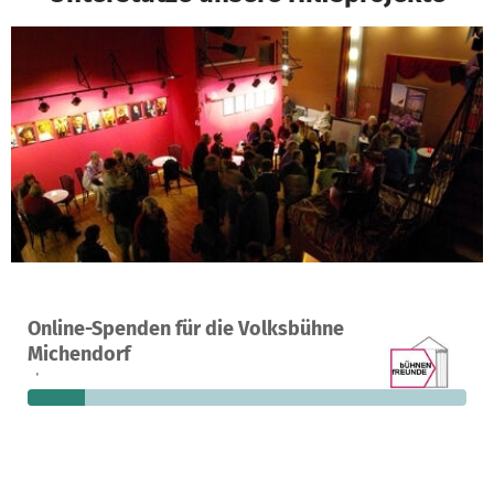
Ein Projekt in Michendorf, Deutschland
Online-Spenden für die Volksbühne
1
13 %
260 €
Michendorf
Spende
finanziert
fehlen noch