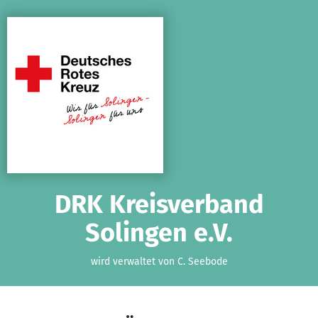
Zum Hauptinhalt springen
Erklärung zur Barrierefreiheit anzeigen
DRK Kreisverband
Solingen e.V.
wird verwaltet von C. Seebode