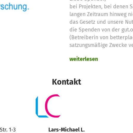
bei Projekten, bei denen
langen Zeitraum hinweg ni
das Gesetz und unsere Nu
die Spenden von der gut.
(Betreiberin von betterpla
satzungsmäßige Zwecke v
weiterlesen
Deshalb setzen wir die no
Spendengelder für diese 
Kontakt
Vielen Dank für Eure Unter
das betterplace.org-Team
tr. 1-3
Lars-Michael L.