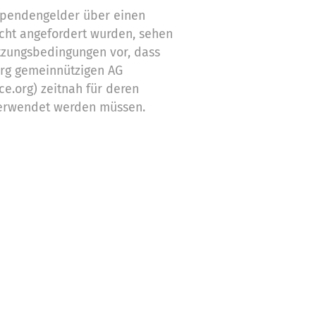
 Spendengelder über einen
cht angefordert wurden, sehen
tzungsbedingungen vor, dass
org gemeinnützigen AG
ce.org) zeitnah für deren
erwendet werden müssen.
ch nicht verwendeten
Zwecke ein
stützung,