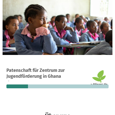
Ein Projekt in Agona Nsaba, Ghana
Patenschaft für Zentrum zur
29
21 %
9.233 €
Jugendförderung in Ghana
Spenden
finanziert
fehlen noch