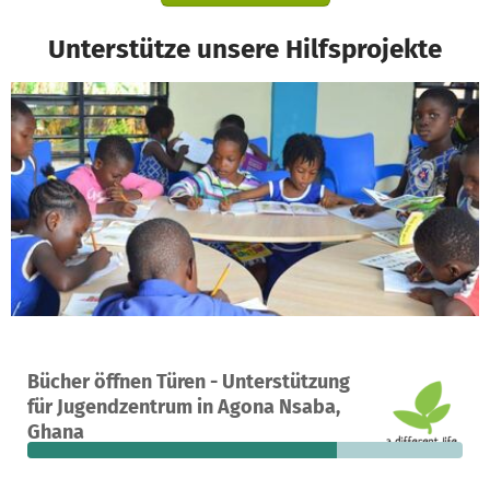
Unterstütze unsere Hilfsprojekte
Ein Projekt in Agona Nsaba, Ghana
Bücher öffnen Türen - Unterstützung
16
71 %
692 €
für Jugendzentrum in Agona Nsaba,
Spenden
finanziert
fehlen noch
Ghana