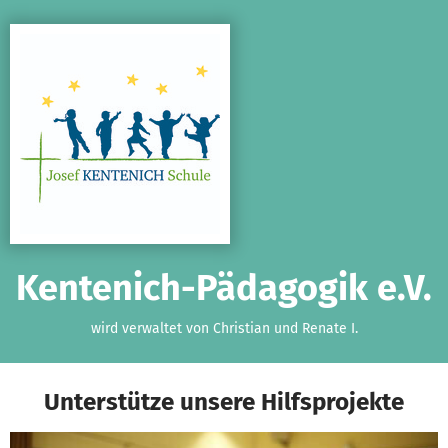
Zum Hauptinhalt springen
Erklärung zur Barrierefreiheit anzeigen
Kentenich-Pädagogik e.V.
wird verwaltet von Christian und Renate I.
Unterstütze unsere Hilfsprojekte