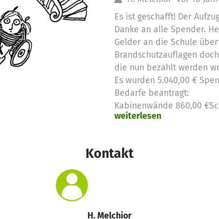
Es ist geschafft! Der Aufzug
Danke an alle Spender. He
Gelder an die Schule übe
Brandschutzauflagen doch
die nun bezahlt werden wol
Es wurden 5.040,00 € Spen
Bedarfe beantragt:
Kabinenwände 860,00 €Sch
weiterlesen
4.180,00 €
Kontakt
H. Melchior