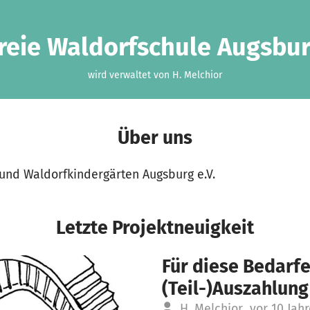
reie Waldorfschule Augsbu
wird verwaltet von H. Melchior
Über uns
 und Waldorfkindergärten Augsburg e.V.
Letzte Projektneuigkeit
Für diese Bedarfe
(Teil-)Auszahlung
H. Melchior
vor 10 Jah