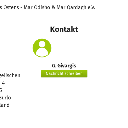
es Ostens - Mar Odisho & Mar Qardagh e.V.
Kontakt
G. Givargis
Nachricht schreiben
gelischen
 4
5
Burlo
land