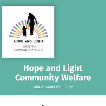
Zum Hauptinhalt springen
Erklärung zur Barrierefreiheit anzeigen
Hope and Light
Community Welfare
wird verwaltet von B. Belz