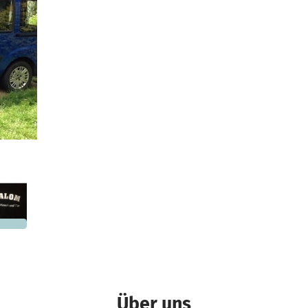
d
725 €
n noch
Über uns