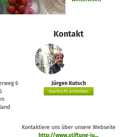
Kontakt
erweg 6
Jürgen Kutsch
6
Nachricht schreiben
en
land
Kontaktiere uns über unsere Webseite
http://www.stiftung-ju...