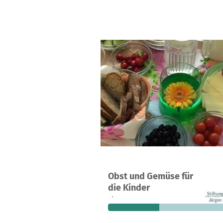
Ein Projekt in Aachen, Deutschland
Obst und Gemüse für
16
38 %
1.
die Kinder
Spenden
finanziert
fehle