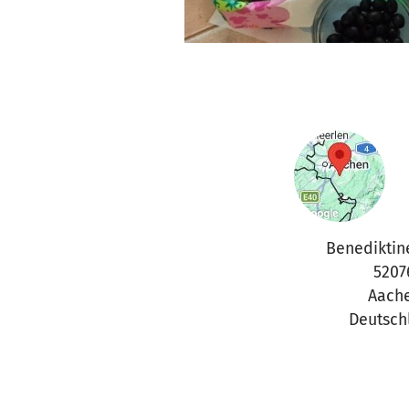
Benediktin
5207
Aach
Deutsch