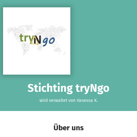
Zum Hauptinhalt springen
Erklärung zur Barrierefreiheit anzeigen
Stichting tryNgo
wird verwaltet von Vanessa K.
Über uns