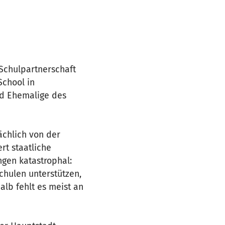
 Schulpartnerschaft
chool in
nd Ehemalige des
ächlich von der
rt staatliche
ngen katastrophal:
chulen unterstützen,
alb fehlt es meist an