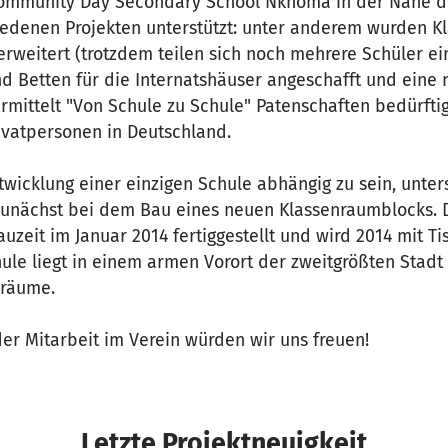
Community Day Secondary School Nkhoma in der Nähe d
iedenen Projekten unterstützt: unter anderem wurden K
erweitert (trotzdem teilen sich noch mehrere Schüler ein
d Betten für die Internatshäuser angeschafft und eine
rmittelt "Von Schule zu Schule" Patenschaften bedürfti
ivatpersonen in Deutschland.
wicklung einer einzigen Schule abhängig zu sein, unters
unächst bei dem Bau eines neuen Klassenraumblocks. 
uzeit im Januar 2014 fertiggestellt und wird 2014 mit 
hule liegt in einem armen Vorort der zweitgrößten Stadt
nräume.
er Mitarbeit im Verein würden wir uns freuen!
Letzte Projektneuigkeit