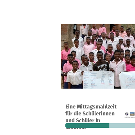
Ein Projekt in Nkhoma, Malawi
Eine Mittagsmahlzeit
99
54 %
8.
für die Schülerinnen
Spenden
finanziert
fehle
und Schüler in
Nkhoma