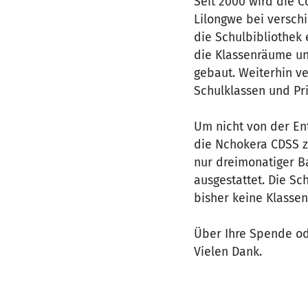
Seit 2000 wird die 
Lilongwe bei versch
die Schulbibliothek 
die Klassenräume un
gebaut. Weiterhin ve
Schulklassen und Pr
Um nicht von der Ent
die Nchokera CDSS z
nur dreimonatiger Ba
ausgestattet. Die Sc
bisher keine Klasse
Über Ihre Spende od
Vielen Dank.