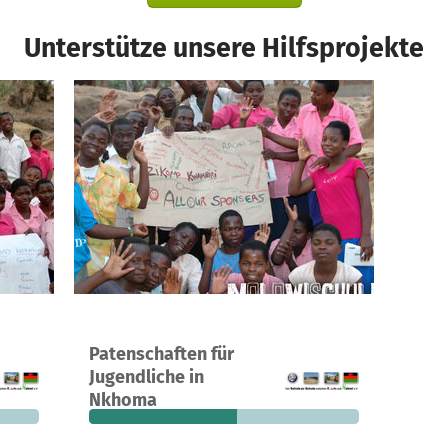
Unterstütze unsere Hilfsprojekte
Ein Projekt in Nkhoma, Malawi
Patenschaften für
275 €
42
55 %
4.128 €
Jugendliche in
n noch
Spenden
finanziert
fehlen noch
Nkhoma