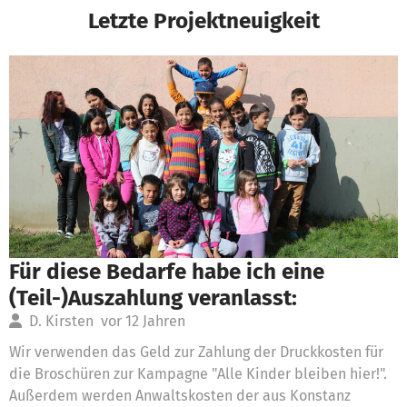
Letzte Projektneuigkeit
Für diese Bedarfe habe ich eine
(Teil-)Auszahlung veranlasst:
D. Kirsten
vor 12 Jahren
Wir verwenden das Geld zur Zahlung der Druckkosten für
die Broschüren zur Kampagne "Alle Kinder bleiben hier!".
Außerdem werden Anwaltskosten der aus Konstanz