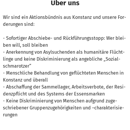
Über uns
Wir sind ein Ak­ti­ons­bünd­nis aus Kon­stanz und un­se­re For­
de­run­gen sind:
- So­for­ti­ger Abschiebe­- und Rück­füh­rungs­stopp: Wer blei­
ben will, soll blei­ben
- An­er­ken­nung von Asyl­su­chen­den als hu­ma­ni­tä­re Flücht­
lin­ge und keine Dis­kri­mi­nie­rung als an­geb­li­che „So­zi­al­
schma­rot­zer“
- Mensch­li­che Be­hand­lung von ge­flüch­te­ten Men­schen in
Kon­stanz und über­all
- Ab­schaf­fung der Sam­mel­la­ger, Ar­beits­ver­bo­te, der Re­si­
denz­pflicht und des Sys­tems der Es­sens­mar­ken
- Keine Dis­kri­mi­nie­rung von Men­schen auf­grund zu­ge­
schrie­be­ner Grup­pen­zu­ge­hö­rig­kei­ten und –cha­rak­te­ri­sie­
run­gen