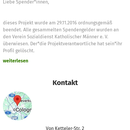
Liebe Spender*innen,
dieses Projekt wurde am 29.11.2016 ordnungsgemäß
beendet. Alle gesammelten Spendengelder wurden an
den Verein Sozialdienst Katholischer Männer e. V.
überwiesen. Der*die Projektverantwortliche hat sein*ihr
Profil gelöscht.
weiterlesen
Bei Fragen könnt ihr uns gern kontaktieren:
support@betterplace.org.
Kontakt
Herzliche Grüße
Euer betterplace.org-Team
Von Ketteler-Str. 2