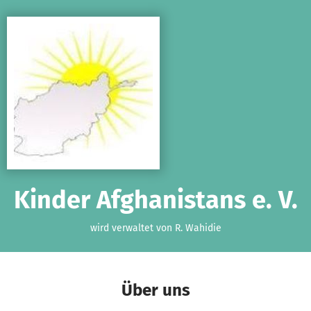
Zum Hauptinhalt springen
Erklärung zur Barrierefreiheit anzeigen
Kinder Afghanistans e. V.
wird verwaltet von R. Wahidie
Über uns