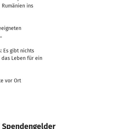
on Rumänien ins
eeigneten
.
 Es gibt nichts
s das Leben für ein
te vor Ort
€ Spendengelder