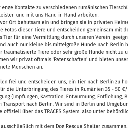
ir enge Kontakte zu verschiedenen rumänischen Tierschü
leisten und mit uns Hand in Hand arbeiten.
 vor Ort behutsam ein und bringen sie in privaten Heime
ie Fotos dieser Tiere und entscheiden gemeinsam mit 
s Tier für eine Vermittlung durch unseren Verein 'geeign
und auch nur kleine bis mittelgroße Hunde nach Berlin 
r traumatisierte Tiere oder sehr große Hunde nicht zu 
en wir privat oftmals 'Patenschaften' und bieten unser
gnete Menschen an.
len frei und entscheiden uns, ein Tier nach Berlin zu 
für die Unterbringung des Tieres in Rumänien 35 - 50 €
ung (Impfungen, Kastration, Entwurmung, Entflohung, Blu
n Transport nach Berlin. Wir sind in Berlin und Umgebu
re offiziell über das TRACES System, also unter behördlic
r ausschließlich mit dem Dog Rescue Shelter zusammen,