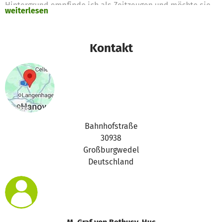
Hintergrund empfinde ich als Zeitzeugen und möchte sie
weiterlesen
im Material der Skulptur aufgreifen.
Gemeinsam mit vielen Kindern und Jugendlichen,
Kontakt
teilweise mit Migrationshintergrund, wurde unter
Anleitung des Künstlers Pablo Hirndorf der Stahlrahmen
mit zugeschnittenen Holzelementen gefüllt.
Die Aktion zeigte das große Interesse der Bevölkerung und
war eine gelungende Aktion, die genau dem Kern
entsprach - Menschen arbeiten Hand in Hand für eine
Bahnhofstraße
gemeinsame Sache und helfen einander! Direkt, ohne
30938
Grenzen, ohne Bedenken, ohne Barrieren!
Großburgwedel
Deutschland