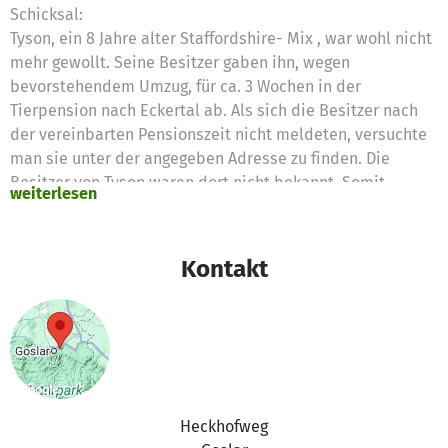
Schicksal:
Tyson, ein 8 Jahre alter Staffordshire- Mix , war wohl nicht
mehr gewollt. Seine Besitzer gaben ihn, wegen
bevorstehendem Umzug, für ca. 3 Wochen in der
Tierpension nach Eckertal ab. Als sich die Besitzer nach
der vereinbarten Pensionszeit nicht meldeten, versuchte
man sie unter der angegeben Adresse zu finden. Die
Besitzer von Tyson waren dort nicht bekannt. Somit
weiterlesen
führten alle Wege, die Besitzer zu finden, ins nichts.
Diese traurige Geschichte ereignete sich vor 2 Jahren! So
lange wartet Tyson schon auf sein Herrchen, welches ihn
Kontakt
wohl niemals wieder abholen wird.Der Futterverein e.V.
möchte dem süßen Vierbeiner helfen, ein neues zu Hause
zu finden.
Tyson ist ein Alpharüde, sehr stolz und dominant, braucht
viel Beschäftigung und Auslauf. Alle Grundkommandos
kennt er. Sein Pfleger arbeitet täglich mit ihm. Zudem
kommt regelmäßig eine Dame zum Gassi gehen. Doch das
Heckhofweg
reicht für Tyson nicht aus. Seine neuen Besitzer sollten