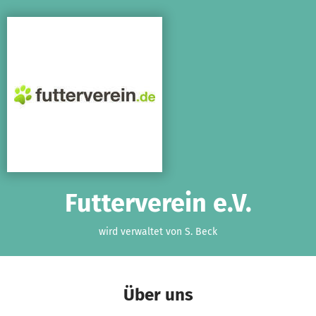
Zum Hauptinhalt springen
Erklärung zur Barrierefreiheit anzeigen
Futterverein e.V.
wird verwaltet von S. Beck
Über uns