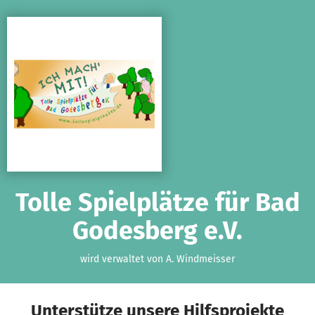
Zum Hauptinhalt springen
Erklärung zur Barrierefreiheit anzeigen
Tolle Spielplätze für Bad
Godesberg e.V.
wird verwaltet von A. Windmeisser
Unterstütze unsere Hilfsprojekte