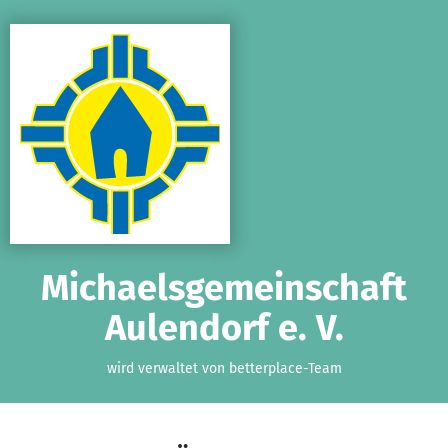
Zum Hauptinhalt springen
Erklärung zur Barrierefreiheit anzeigen
Michaelsgemeinschaft
Aulendorf e. V.
wird verwaltet von betterplace-Team