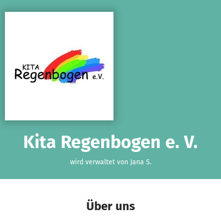
Zum Hauptinhalt springen
Erklärung zur Barrierefreiheit anzeigen
Kita Regenbogen e. V.
wird verwaltet von Jana S.
Über uns