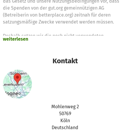
das Gesetz und unsere Nutzungsbedingungen vor, dass
die Spenden von der gut.org gemeinnützigen AG
(Betreiberin von betterplace.org) zeitnah für deren
satzungsmäßige Zwecke verwendet werden müssen.
Deshalb setzen wir die noch nicht verwendeten
weiterlesen
Spendengelder für diese Zwecke ein
Vielen Dank für Eure Unterstützung,
Kontakt
das betterplace.org-Team
Mohlenweg 2
50769
Köln
Deutschland