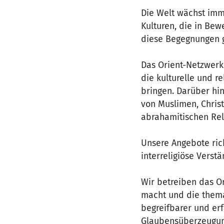
Die Welt wächst imm
Kulturen, die in Bew
diese Begegnungen g
Das Orient-Netzwerk 
die kulturelle und r
bringen. Darüber hi
von Muslimen, Chris
abrahamitischen Rel
Unsere Angebote rich
interreligiöse Verst
Wir betreiben das Or
macht und die themati
begreifbarer und erf
Glaubensüberzeugung