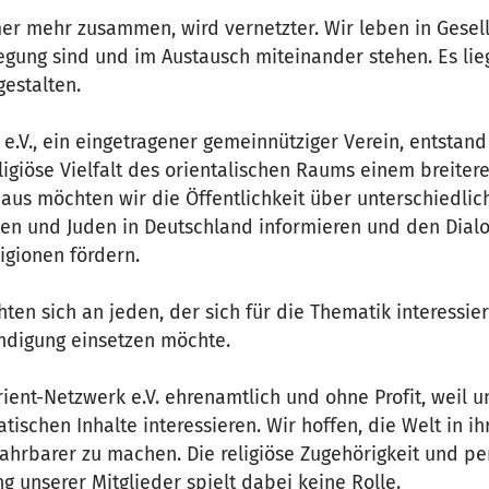
er mehr zusammen, wird vernetzter. Wir leben in Gesel
egung sind und im Austausch miteinander stehen. Es lieg
estalten.
e.V., ein eingetragener gemeinnütziger Verein, entstan
eligiöse Vielfalt des orientalischen Raums einem breite
naus möchten wir die Öffentlichkeit über unterschiedl
ten und Juden in Deutschland informieren und den Dialo
igionen fördern.
ten sich an jeden, der sich für die Thematik interessier
ändigung einsetzen möchte.
ient-Netzwerk e.V. ehrenamtlich und ohne Profit, weil u
schen Inhalte interessieren. Wir hoffen, die Welt in ihr
ahrbarer zu machen. Die religiöse Zugehörigkeit und pe
 unserer Mitglieder spielt dabei keine Rolle.