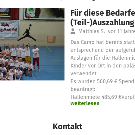
Für diese Bedarfe
(Teil-)Auszahlung
Matthias S.
vor 11 Jahr
Das Camp hat bereits stat
entsprechend der aufgefüh
Auslagen für die Hallenmi
KInder vor Ort in den pal
verwendet.
Es wurden 560,69 € Spend
beantragt:
Hallenmiete 485,69 €Verpf
weiterlesen
Jugendlichen 75,00 €
Kontakt