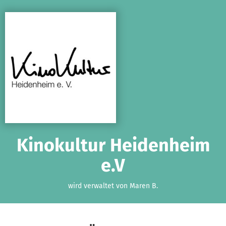
Zum Hauptinhalt springen
Erklärung zur Barrierefreiheit anzeigen
Kinokultur Heidenheim
e.V
wird verwaltet von Maren B.