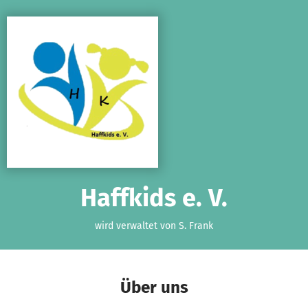
Zum Hauptinhalt springen
Erklärung zur Barrierefreiheit anzeigen
Haffkids e. V.
wird verwaltet von S. Frank
Über uns