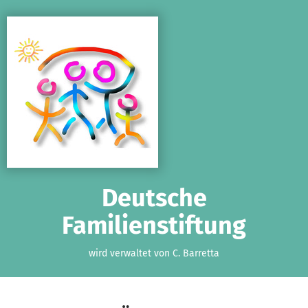
Zum Hauptinhalt springen
Erklärung zur Barrierefreiheit anzeigen
Deutsche
Familienstiftung
wird verwaltet von C. Barretta