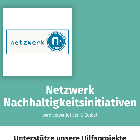
Zum Hauptinhalt springen
Erklärung zur Barrierefreiheit anzeigen
Netzwerk
Nachhaltigkeitsinitiativen
wird verwaltet von J. Geibel
Unterstütze unsere Hilfsprojekte