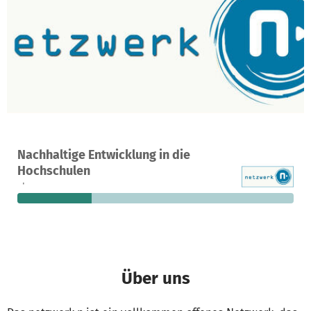
Ein Projekt in Berlin, Deutschland
Nachhaltige Entwicklung in die
8
27 %
569 €
Hochschulen
Spenden
finanziert
fehlen noch
Über uns