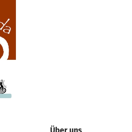
150 €
n noch
Über uns