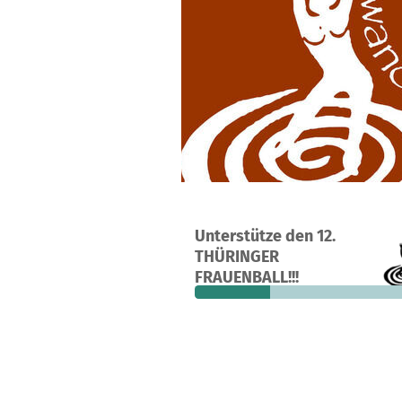
Ein Projekt in Jena, Deutschland
Unterstütze den 12.
2
31 %
THÜRINGER
Spenden
finanziert
fehle
FRAUENBALL!!!