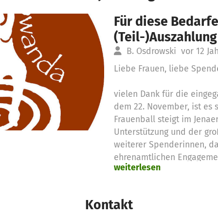
Für diese Bedarfe
(Teil-)Auszahlung
B. Osdrowski
vor 12 Ja
Liebe Frauen, liebe Spend
vielen Dank für die einge
dem 22. November, ist es s
Frauenball steigt im Jenae
Unterstützung und der gro
weiterer Spenderinnen, d
ehrenamtlichen Engagemen
weiterlesen
wir einen tollen Abend mit
Frauen!!! Für kurzentschlo
Abendkasse noch einige R
Kontakt