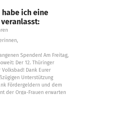
 habe ich eine
 veranlasst:
hren
erinnen,
gangenen Spenden! Am Freitag,
oweit: Der 12. Thüringer
r Volksbad! Dank Eurer
ßzügigen Unterstützung
ank Fördergeldern und dem
t der Orga-Frauen erwarten
 vielen tanzbegeisterten
ssene Frauen wird es an der
estkarten geben.