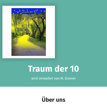
Zum Hauptinhalt springen
Erklärung zur Barrierefreiheit anzeigen
Traum der 10
wird verwaltet von M. Donner
Über uns