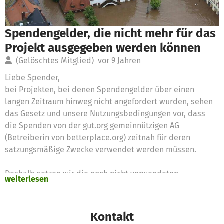
Spendengelder, die nicht mehr für das
Projekt ausgegeben werden können
(Gelöschtes Mitglied)
vor 9 Jahren
Liebe Spender,
bei Projekten, bei denen Spendengelder über einen
langen Zeitraum hinweg nicht angefordert wurden, sehen
das Gesetz und unsere Nutzungsbedingungen vor, dass
die Spenden von der gut.org gemeinnützigen AG
(Betreiberin von betterplace.org) zeitnah für deren
satzungsmäßige Zwecke verwendet werden müssen.
Deshalb setzen wir die noch nicht verwendeten
weiterlesen
Spendengelder für diese Zwecke ein
Vielen Dank für Eure Unterstützung,
Kontakt
das betterplace.org-Team