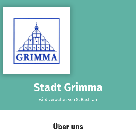
Zum Hauptinhalt springen
Erklärung zur Barrierefreiheit anzeigen
Stadt Grimma
wird verwaltet von S. Bachran
Über uns