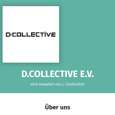
Zum Hauptinhalt springen
Erklärung zur Barrierefreiheit anzeigen
D.COLLECTIVE E.V.
wird verwaltet von L. Chaikevitch
Über uns