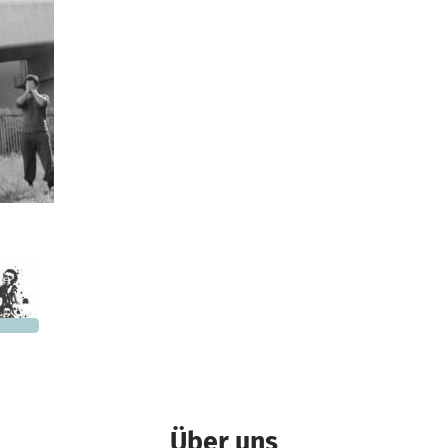
026 €
n noch
Über uns