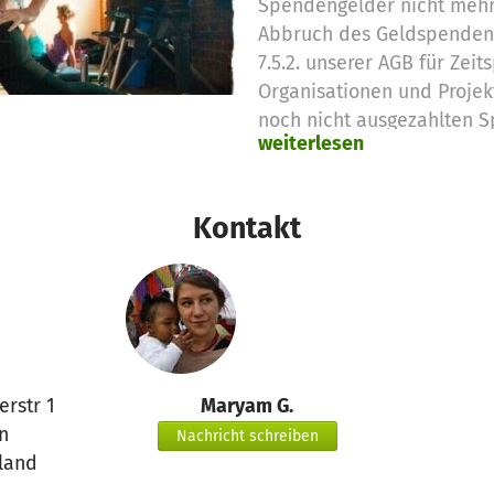
Spendengelder nicht mehr
Abbruch des Geldspendenpr
7.5.2. unserer AGB für Zei
Organisationen und Proje
noch nicht ausgezahlten 
weiterlesen
bei betterplace.org, die di
satzungsgemäßen Zwecke e
Hier hat die gut.org gAG e
Kontakt
Summe von 200 Euro auf d
transferiert wird:
www.betterplace.org/de/p
Vielen Dank für Eure Unte
Euer betterplace.org-Tea
erstr 1
Maryam G.
n
Nachricht schreiben
land