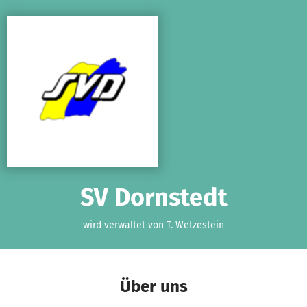
Zum Hauptinhalt springen
Erklärung zur Barrierefreiheit anzeigen
SV Dornstedt
wird verwaltet von T. Wetzestein
Über uns