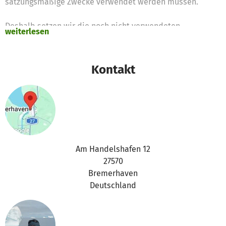
satzungsmäßige Zwecke verwendet werden müssen.
Deshalb setzen wir die noch nicht verwendeten
weiterlesen
Spendengelder für diese Zwecke ein
Vielen Dank für Eure Unterstützung,
Kontakt
das betterplace.org-Team
Am Handelshafen 12
27570
Bremerhaven
Deutschland