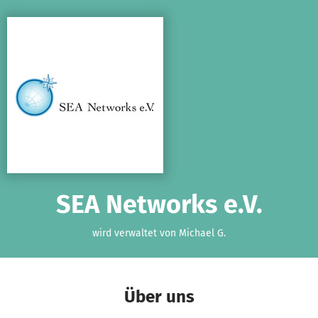
Zum Hauptinhalt springen
Erklärung zur Barrierefreiheit anzeigen
SEA Networks e.V.
wird verwaltet von Michael G.
Über uns