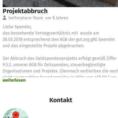
Projektabbruch
betterplace-Team
vor 8 Jahren
Liebe Spender,
das bestehende Vertragsverhältnis mit wurde am
28.03.2018 entsprechend den AGB der gut.org gAG beendet
und das eingestellte Projekt abgebrochen.
Der Abbruch des Geldspendenprojekts erfolgt gemäß Ziffer
9.5.2. unserer AGB für Zeitspenden, steuerbegünstigte
Organisationen und Projekte. (Demnach verbleiben die noc
nicht ausgezahlten Spendengelder in Höhe von 459,00 Euro
weiterlesen
bei betterplace.org, die diese für die Verfolgung ihrer
satzungsgemäßen Zwecke einsetzt. Hier gibt es mehr
Informationen
Kontakt
dazu:https://www.betterplace.org/c/hilfe/spendengeldern
die-nicht-mehr-fuer-das-projekt-ausgegeben-werden-
koennen/ )