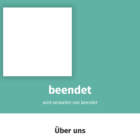
Zum Hauptinhalt springen
Erklärung zur Barrierefreiheit anzeigen
beendet
wird verwaltet von beendet
Über uns