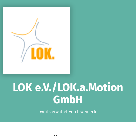
Zum Hauptinhalt springen
Erklärung zur Barrierefreiheit anzeigen
LOK e.V./LOK.a.Motion
GmbH
wird verwaltet von l. weineck