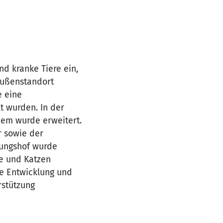
nd kranke Tiere ein,
Außenstandort
e eine
t wurden. In der
zem wurde erweitert.
r sowie der
dungshof wurde
de und Katzen
e Entwicklung und
rstützung