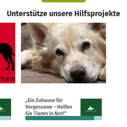
Unterstütze unsere Hilfsprojekte
Ein Projekt in Wachtberg , Deutschland
„Ein Zuhause für
685 €
115
90 %
3.178 €
Vergessene – Helfen
n noch
Spenden
finanziert
fehlen noch
Sie Tieren in Not!“