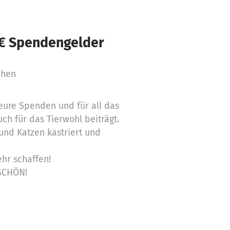
 € Spendengelder
chen
 eure Spenden und für all das
ch für das Tierwohl beiträgt.
nd Katzen kastriert und
hr schaffen!
ESCHÖN!
heKlebz und der Lebenshof