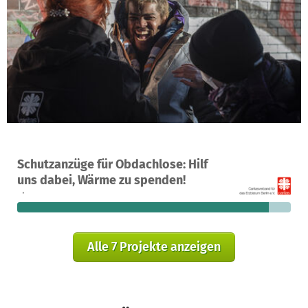
Ein Projekt in Berlin, Deutschland
Schutzanzüge für Obdachlose: Hilf
19
92 %
195 €
uns dabei, Wärme zu spenden!
Spenden
finanziert
fehlen noch
Alle 7 Projekte anzeigen