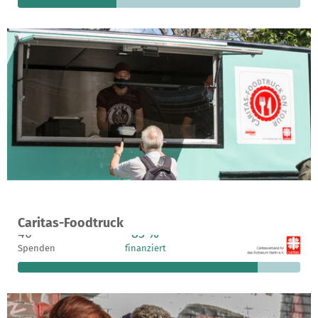
Ein Projekt in Berlin, Deutschland
Caritas-Foodtruck
40
85 %
419 €
Spenden
finanziert
fehlen noch