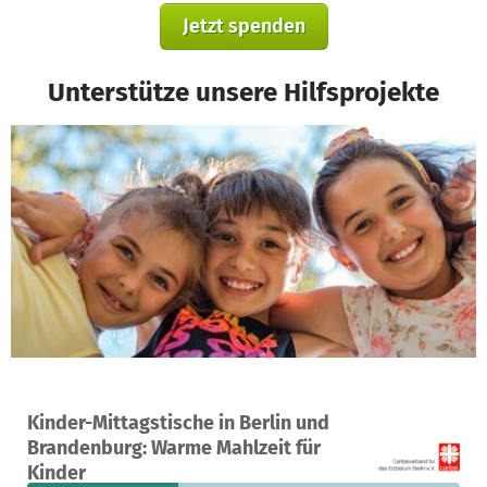
Jetzt spenden
Unterstütze unsere Hilfsprojekte
Ein Projekt in Berlin, Deutschland
Kinder-Mittagstische in Berlin und
21
35 %
2.372 €
Brandenburg: Warme Mahlzeit für
Spenden
finanziert
fehlen noch
Kinder