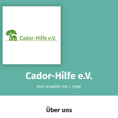
Zum Hauptinhalt springen
Erklärung zur Barrierefreiheit anzeigen
Cador-Hilfe e.V.
wird verwaltet von L. Engel
Über uns