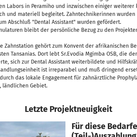
en Labors in Peramiho und inzwischen einiger weiterer 
ich und materiell begleitet. Zahntechnikerinnen wurden
um Abschluß "Dental Assistant" wurden gefördert.
ulaturen bleibt der persönliche Bezug zu den Projekte
de Zahnstation gehört zum Konvent der afrikanischen Be
ten Tansanias. Dort lebt Sr.Evodia Mgimba OSB, die de
te, sich zur Dental Assistant weiterbildete und Hilfskräf
handlungseinheit ist irreparabel und muß dringend erse
erdurch das lokale Engagement für zahnärztliche Proph
 ländlichen Gebiet.
Letzte Projektneuigkeit
Für diese Bedarfe
(Teil-)Auszahlung