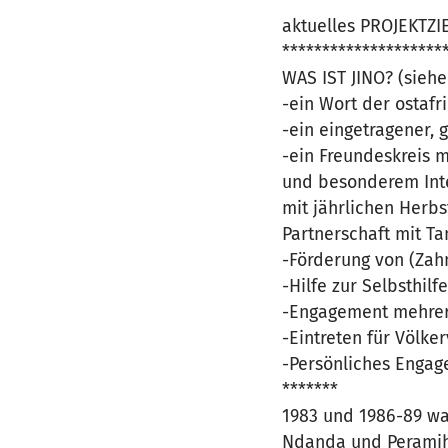
aktuelles PROJEKTZI
********************
WAS IST JINO? (sieh
-ein Wort der ostaf
-ein eingetragener, 
-ein Freundeskreis m
und besonderem Inte
mit jährlichen Herbs
Partnerschaft mit Ta
-Förderung von (Zah
-Hilfe zur Selbsthil
-Engagement mehrere
-Eintreten für Völke
-Persönliches Engag
*******
1983 und 1986-89 war
Ndanda und Peramiho