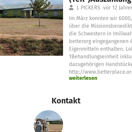
J. PICKERS
vor 12 Jahre
Im März konnten wir 6000,
über die Missionsbenedik
die Schwestern in Imiliwa
betterorg eingegangenen 4
Eigenmitteln enthalten. Lo
1Behandlungseinheit inklu
dazugehörigen Handstück
http://www.betterplace.o
weiterlesen
Kontakt
Es wurden 40,00 € Spende
beantragt:
zahnärztliche Behandlungs