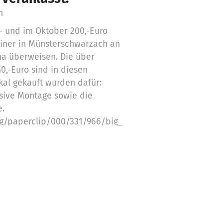
n
- und im Oktober 200,-Euro
tiner in Münsterschwarzach an
ha überweisen. Die über
0,-Euro sind in diesen
kal gekauft wurden dafür:
sive Montage sowie die
e.
rg/paperclip/000/331/966/big_imiliwaha.png
ngelder für folgende Bedarfe
-Einheit 40,00 €