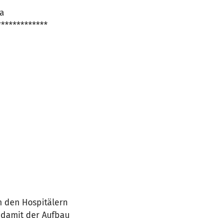
ha
*************
n den Hospitälern
 damit der Aufbau