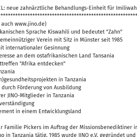
EL: neue zahnärztliche Behandlungs-Einheit für Imiliwa
********************************************************
e auch www.jino.de)
rikanischen Sprache Kiswahili und bedeutet "Zahn"
gemeinnütziger Verein mit Sitz in Münster seit 1985
it internationaler Gesinnung
resse an dem ostafrikanischen Land Tansania
ttreffen "Afrika entdecken"
nzania
n)gesundheitsprojekten in Tanzania
fe durch Förderung von Ausbildung
r JINO-Mitglieder in Tanzania
rverständigung
ement in einem Entwicklungsland
 Familie Pickers im Auftrag der Missionsbenediktiner i
 in Tanzania tätig. 1985 wurde JINO e.V. gegründet und