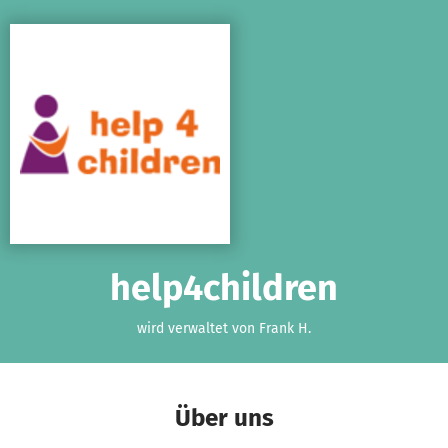
Zum Hauptinhalt springen
Erklärung zur Barrierefreiheit anzeigen
help4children
wird verwaltet von Frank H.
Über uns