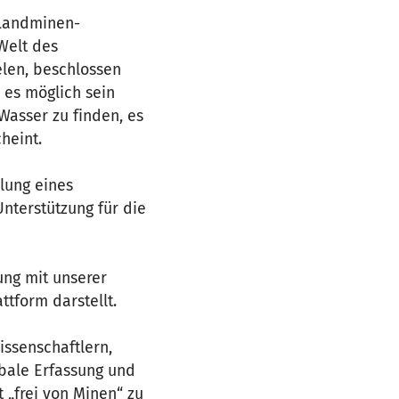
 Landminen-
Welt des
len, beschlossen
s es möglich sein
 Wasser zu finden, es
heint.
lung eines
nterstützung für die
ung mit unserer
tform darstellt.
ssenschaftlern,
obale Erfassung und
 „frei von Minen“ zu