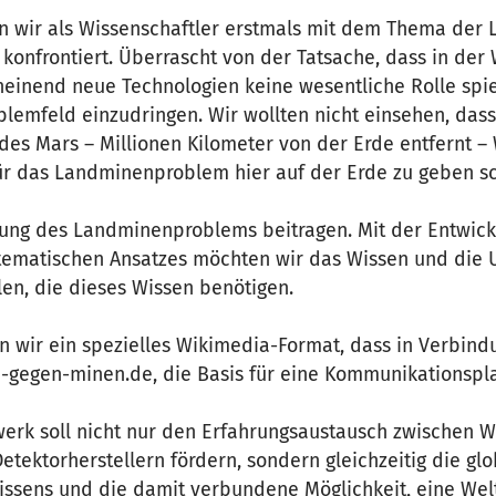
n wir als Wissenschaftler erstmals mit dem Thema der
konfrontiert. Überrascht von der Tatsache, dass in der 
inend neue Technologien keine wesentliche Rolle spie
roblemfeld einzudringen. Wir wollten nicht einsehen, das
n des Mars – Millionen Kilometer von der Erde entfernt –
ür das Landminenproblem hier auf der Erde zu geben sc
ung des Landminenproblems beitragen. Mit der Entwick
stematischen Ansatzes möchten wir das Wissen und die U
en, die dieses Wissen benötigen.
en wir ein spezielles Wikimedia-Format, dass in Verbind
gegen-minen.de, die Basis für eine Kommunikationsplat
rk soll nicht nur den Erfahrungsaustausch zwischen Wi
tektorherstellern fördern, sondern gleichzeitig die gl
issens und die damit verbundene Möglichkeit, eine Welt