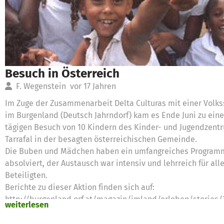
Besuch in Österreich
F. Wegenstein
vor 17 Jahren
Im Zuge der Zusammenarbeit Delta Culturas mit einer Volks
im Burgenland (Deutsch Jahrndorf) kam es Ende Juni zu ein
tägigen Besuch von 10 Kindern des Kinder- und Jugendzent
Tarrafal in der besagten österreichischen Gemeinde.
Die Buben und Mädchen haben ein umfangreiches Program
absolviert, der Austausch war intensiv und lehrreich für all
Beteiligten.
Berichte zu dieser Aktion finden sich auf:
http://burgenland.orf.at/magazin/imland/erleben/stories/
weiterlesen
oder ein Fernsehbeitrag auf:
http://iptv.orf.at/ auf der Seite von 'Burgenland heute' vom 