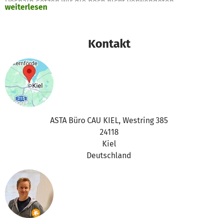
Deshalb setzen wir die noch nicht verwendeten
weiterlesen
Spendengelder für diese Zwecke ein
Vielen Dank für Eure Unterstützung,
Kontakt
das betterplace.org-Team
ASTA Büro CAU KIEL, Westring 385
24118
Kiel
Deutschland