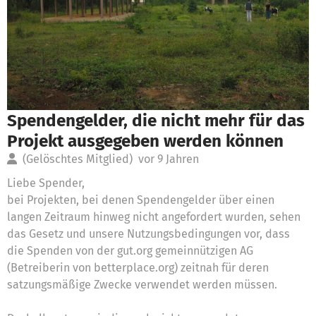
Spendengelder, die nicht mehr für das
Projekt ausgegeben werden können
(Gelöschtes Mitglied)
vor 9 Jahren
Liebe Spender,
bei Projekten, bei denen Spendengelder über einen
langen Zeitraum hinweg nicht angefordert wurden, sehen
das Gesetz und unsere Nutzungsbedingungen vor, dass
die Spenden von der gut.org gemeinnützigen AG
(Betreiberin von betterplace.org) zeitnah für deren
satzungsmäßige Zwecke verwendet werden müssen.