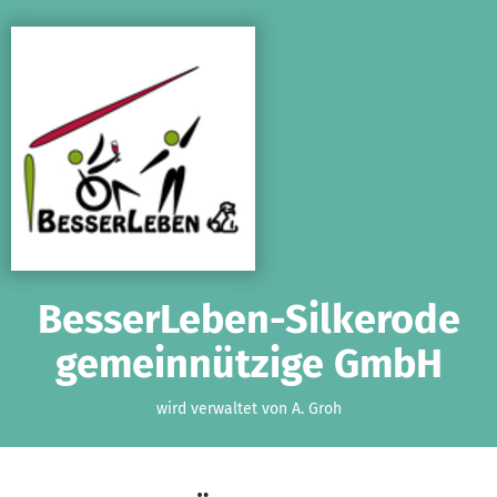
Zum Hauptinhalt springen
Erklärung zur Barrierefreiheit anzeigen
BesserLeben-Silkerode
gemeinnützige GmbH
wird verwaltet von A. Groh