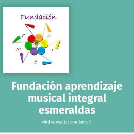
Zum Hauptinhalt springen
Erklärung zur Barrierefreiheit anzeigen
Fundación aprendizaje
musical integral
esmeraldas
wird verwaltet von Anna S.