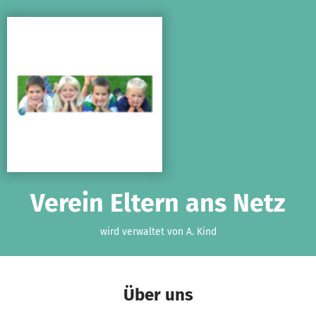
Zum Hauptinhalt springen
Erklärung zur Barrierefreiheit anzeigen
Verein Eltern ans Netz
wird verwaltet von A. Kind
Über uns