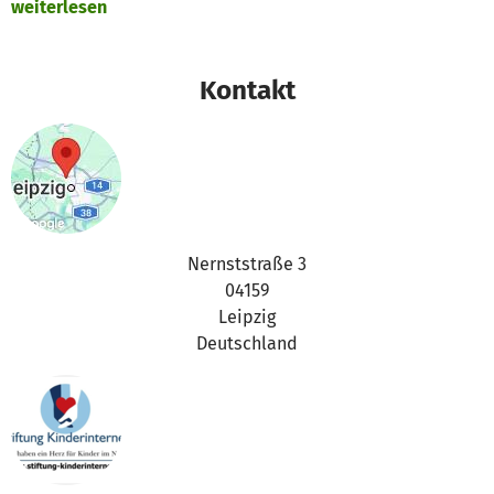
weiterlesen
Spendengelder für diese Zwecke ein
Vielen Dank für Eure Unterstützung,
Kontakt
das betterplace.org-Team
Nernststraße 3
04159
Leipzig
Deutschland