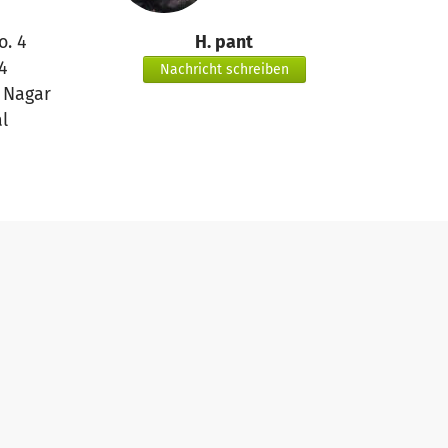
o. 4
H. pant
4
Nachricht schreiben
 Nagar
l